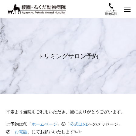
ふくだ
動物病院
トリミングサロン予約
平素より当院をご利用いただき、誠にありがとうございます。
ご予約は①「
ホームページ
」②「
公式LINE
へのメッセージ」
③「
お電話
」にてお願いいたします📞✨