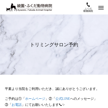
ふくだ
動物病院
トリミングサロン予約
平素より当院をご利用いただき、誠にありがとうございます。
ご予約は①「
ホームページ
」②「
公式LINE
へのメッセージ」
③「
お電話
」にてお願いいたします📞✨